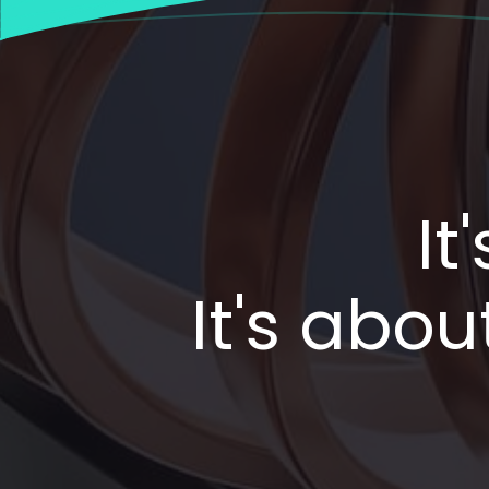
It
It's abo