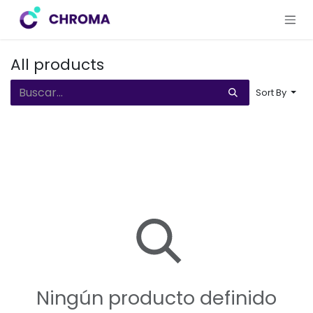
Ir al contenido
All products
Sort By
Ningún producto definido